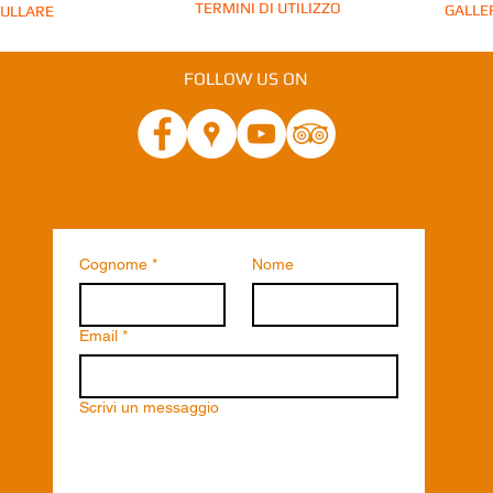
TERMINI DI UTILIZZO
GALLE
ULLARE
FOLLOW US ON
Cognome
*
Nome
Email
*
Scrivi un messaggio