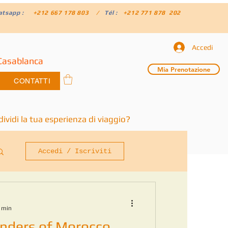
atsapp :
+212 667 178 803 /
Tél :
+212 771 878 202
Accedi
Casablanca
Mia Prenotazione
CONTATTI
ividi la tua esperienza di viaggio?
Accedi / Iscriviti
4 min
nders of Morocco