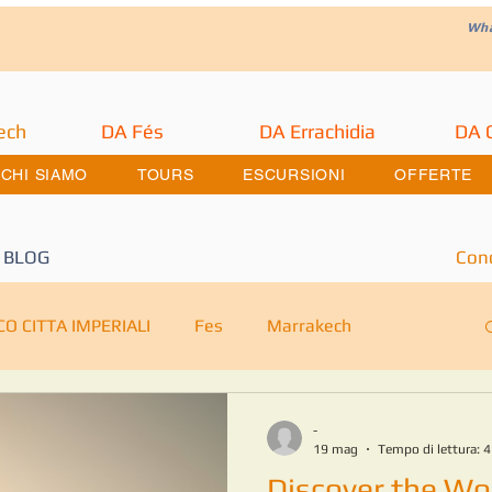
W
h
ech
DA Fés
DA Errachidia
DA 
CHI SIAMO
TOURS
ESCURSIONI
OFFERTE
BLOG
Cond
O CITTA IMPERIALI
Fes
Marrakech
cursione nel deserto
Merzouga Escursione
-
19 mag
Tempo di lettura: 
Discover the Wo