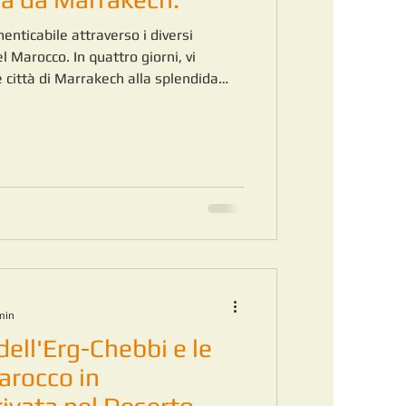
enticabile attraverso i diversi
l Marocco. In quattro giorni, vi
città di Marrakech alla splendida
olari Gole del Todra, al vivace
alle mozzafiato dune dell'Erg-Chebbi a
re un mix perfetto di bellezze
i e avventura nel deserto.
min
dell'Erg-Chebbi e le
arocco in