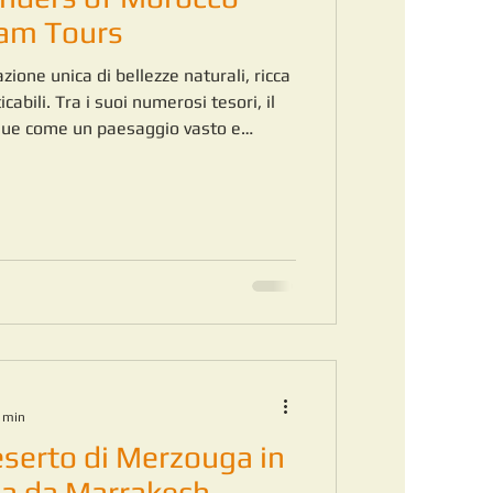
eam Tours
ione unica di bellezze naturali, ricca
abili. Tra i suoi numerosi tesori, il
ngue come un paesaggio vasto e
ggiatori in cerca di esperienze
nni, Sahara Dream Tours è la guida di
ica. Offre tour autentici, sicuri e
he mostrano il meglio del Marocco,
i n
4 min
deserto di Merzouga in
za da Marrakech.