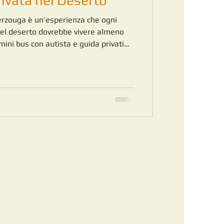
ivata nel Deserto
erzouga è un’esperienza che ogni
nel deserto dovrebbe vivere almeno
mini bus con autista e guida privati
 nelle meraviglie naturali e culturali