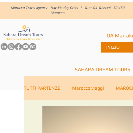
Morocco Travel agency
Hay Moulay Driss I Rue 04 Rissani 52 450 -
Morocco
DA Marrak
INIZIO
SAHARA DREAM TOURS
TUTTI PARTENZE
Marocco viaggi
MAROCC
Casablanca
Deserto del Marocco
Es