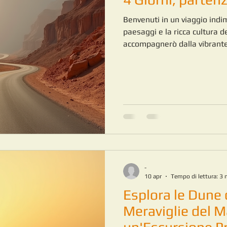
Benvenuti in un viaggio indim
paesaggi e la ricca cultura de
accompagnerò dalla vibrante 
Valle del Dades, alle spettac
mercato di Rissani e infine 
Merzouga. Questo viaggio off
naturali, esperienze cultural
-
10 apr
Tempo di lettura: 3 
Esplora le Dune 
Meraviglie del M