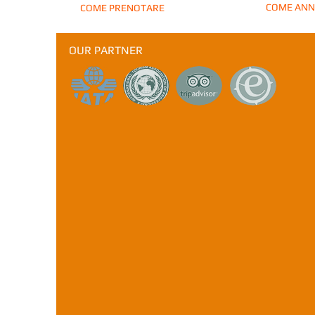
COME ANN
COME PRENOTARE
OUR PARTNER