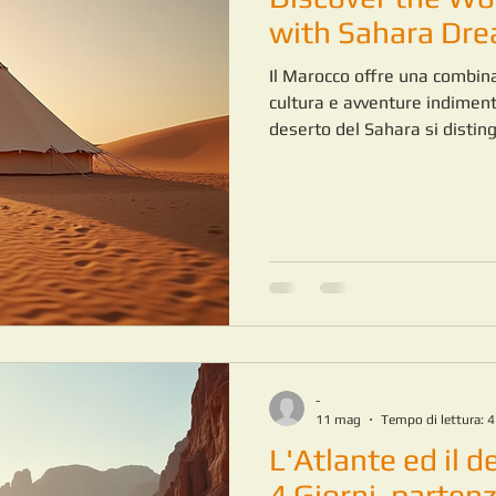
Meknes
MAROCCO ATLANTE
with Sahara Dr
Il Marocco offre una combinaz
ESCURSIONE NEL DESERTO
cultura e avventure indimentic
deserto del Sahara si disti
affascinante che attrae i via
straordinarie. Da oltre 20 a
fiducia in questa regione mag
completamente trasparenti c
inclusi lussuosi campi tendat
-
11 mag
Tempo di lettura: 
L'Atlante ed il 
4 Giorni, parten