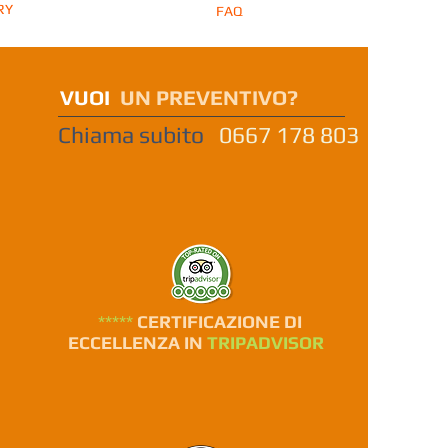
RY
FAQ
VUOI
UN PREVENTIVO?
Chiama subito
0667 178 803
*****
CERTIFICAZIONE DI
ECCELLENZA IN
TRIPADVISOR