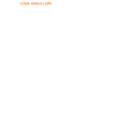
COME ANNULLARE
FOLLOW US ON
VUOI
UN PREVENTIVO?
Chiama subito
0667 178 803
Cognome
*
Nome