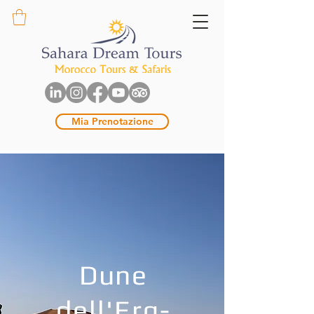
Mia Prenotazione
Dune
dell'Erg-