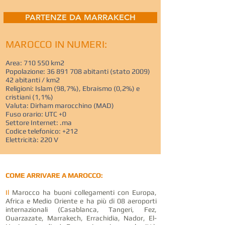
PARTENZE DA MARRAKECH
MAROCCO IN NUMERI:
Area: 710 550 km2
Popolazione:
36 891 708
abitanti (stato 2009)
42 abitanti / km2
Religioni: Islam (98,7%), Ebraismo (0,2%) e
cristiani (1,1%)
Valuta: Dirham marocchino (MAD)
Fuso orario: UTC +0
Settore Internet: .ma
Codice telefonico: +212
Elettricità: 220 V
COME ARRIVARE A MAROCCO:
Il
Marocco ha buoni collegamenti con Europa,
Africa e Medio Oriente e ha più di 08 aeroporti
internazionali (Casablanca, Tangeri, Fez,
Ouarzazate, Marrakech, Errachidia, Nador, El-