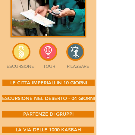
ESCURSIONE
TOUR
RILASSARE
LE CITTA IMPERIALI IN 10 GIORNI
ESCURSIONE NEL DESERTO - 04 GIORNI
PARTENZE DI GRUPPI
LA VIA DELLE 1000 KASBAH