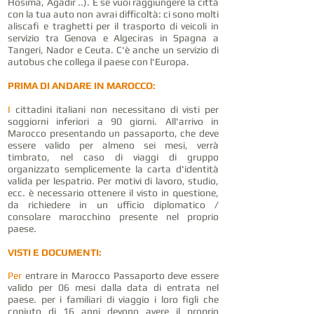
Hosima, Agadir ..). E se vuoi raggiungere la città
con la tua auto non avrai difficoltà: ci sono molti
aliscafi e traghetti per il trasporto di veicoli in
servizio tra Genova e Algeciras in Spagna a
Tangeri, Nador e Ceuta. C'è anche un servizio di
autobus che collega il paese con l'Europa.
PRIMA DI ANDARE IN MAROCCO:
I
cittadini italiani non necessitano di visti per
soggiorni inferiori a 90 giorni. All'arrivo in
Marocco presentando un passaporto, che deve
essere valido per almeno sei mesi, verrà
timbrato, nel caso di viaggi di gruppo
organizzato semplicemente la carta d'identità
valida per lespatrio. Per motivi di lavoro, studio,
ecc. è necessario ottenere il visto in questione,
da richiedere in un ufficio diplomatico /
consolare marocchino presente nel proprio
paese.
VISTI E DOCUMENTI:
Per
entrare in Marocco Passaporto deve essere
valido per 06 mesi dalla data di entrata nel
paese. per i familiari di viaggio i loro figli che
copiuto di 16 anni devono avere il proprio