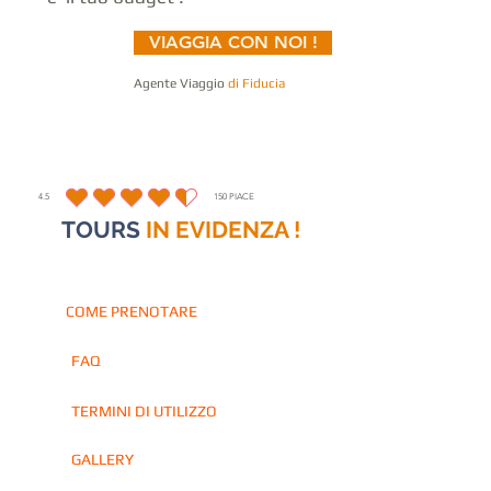
VIAGGIA CON NOI !
Agente Viaggio
di Fiducia
4.5
150
PIACE
la valutazione media è 4.5 su 5, in base a 150 voti, PIACE
TOURS
IN EVIDENZA !
COME PRENOTARE
FAQ
TERMINI DI UTILIZZO
OUR PARTNER
GALLERY