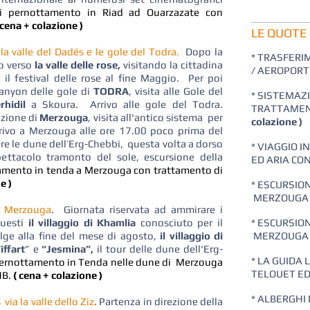
i pernottamento in Riad ad Ouarzazate con
 cena + colazione )
LE QUOTE
a valle del Dadés e le gole del Todra.
Dopo la
​​* TRASFER
io verso
la valle delle rose,
visitando la cittadina
/ AEROPORT
 il festival delle rose al fine Maggio. Per poi
anyon delle gole di
TODRA
, visita alle Gole del
* SISTEMAZ
hidil
a Skoura. Arrivo alle gole del Todra.
TRATTAMEN
ezione di
Merzouga
, visita all'antico sistema per
colazione )
rivo a Merzouga alle ore 17.00 poco prima del
re le dune dell’Erg-Chebbi, questa volta a dorso
* VIAGGIO 
pettacolo tramonto del sole, escursione della
ED ARIA CO
amento in tenda a Merzouga con trattamento di
e )
* ESCURSIO
MERZOUGA 
a Merzouga
. Giornata riservata ad ammirare i
questi
il villaggio di Khamlia
conosciuto per il
* ESCURSIO
lge alla fine del mese di agosto,
il villaggio di
MERZOUGA I
iffart
” e
“Jesmina”,
il tour delle dune dell'Erg-
* LA GUIDA 
ernottamento in Tenda nelle dune di Merzouga
TELOUET ED
HB.
( cena + colazione )
* ALBERGHI
ia la valle dello Ziz
.
Partenza in direzione della