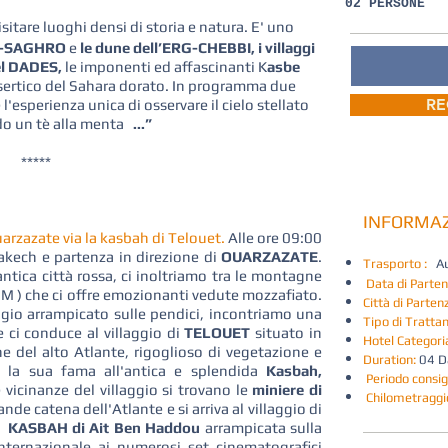
02 PERSONE
sitare luoghi densi di storia e natura. E' uno
el-SAGHRO
e
le dune dell’ERG-CHEBBI, i villaggi
l DADES,
le imponenti ed affascinanti K
asbe
sertico del Sahara dorato. In programma due
RE
 l'esperienza unica di osservare il cielo stellato
o un tè alla menta
...”
*****
INFORMAZ
rzazate via la kasbah di Telouet.
Alle ore 09:00
akech e partenza in direzione di
OUARZAZATE
.
Trasporto :
Aut
antica città rossa, ci inoltriamo tra le montagne
Data di Parten
 M ) che ci offre emozionanti vedute mozzafiato.
Città di Partenz
ggio arrampicato sulle pendici, incontriamo una
Tipo di Tratta
e ci conduce al villaggio di
TELOUET
situato in
Hotel Categoria
 del alto Atlante, rigoglioso di vegetazione e
Duration:
04 D
e la sua fama all'antica e splendida
Kasbah,
Periodo consig
 vicinanze del villaggio si trovano le
miniere di
Chilometraggi
ande catena dell'Atlante e si arriva al villaggio di
sa
KASBAH di Ait Ben Haddou
arrampicata sulla
ternazionale ai numerosi set cinematografici