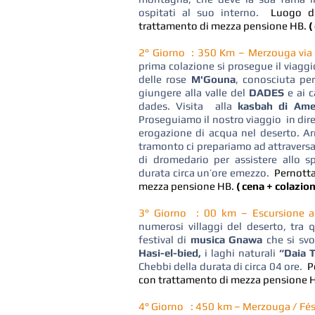
ospitati al suo interno.
Luogo d
trattamento di mezza pensione HB.
(
2° Giorno : 350 Km – Merzouga via l
prima colazione si prosegue il viagg
delle rose
M'Gouna
, conosciuta per
giungere alla valle del
DADES
e ai c
dades. Visita alla
kasbah di Amer
Proseguiamo il nostro viaggio in dir
erogazione di acqua nel deserto. Ar
tramonto ci prepariamo ad attraversa
di dromedario per assistere allo s
durata circa un’ore emezzo.
Pernott
mezza pensione HB.
( cena + colazion
3° Giorno : 00 km – Escursione 
numerosi villaggi del deserto, tra 
festival di
musica Gnawa
che si svo
Hasi-el-bied,
i laghi naturali
“Daia T
Chebbi della durata di circa 04 ore.
P
con trattamento di mezza pensione 
4° Giorno : 450 km – Merzouga / Fés v