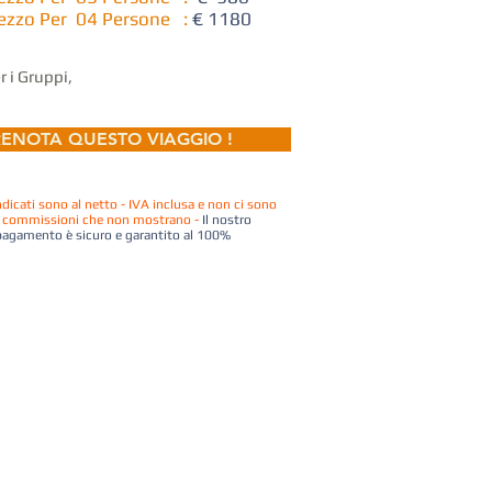
ezzo Per 04 Persone
:
€ 1180
r i Gruppi,
chiedici Preventivo !
ENOTA QUESTO VIAGGIO !
indicati sono al netto - IVA inclusa e non ci sono
e commissioni che non mostrano -
Il nostro
pagamento è sicuro e garantito al 100%