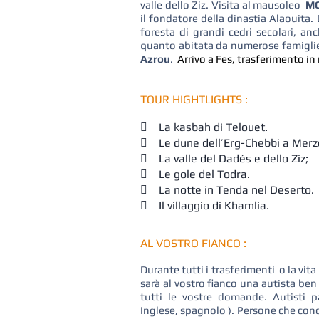
valle dello Ziz. Visita al mausoleo
MO
il fondatore della dinastia Alaouita
foresta di grandi cedri secolari, an
quanto abitata da numerose famiglie d
Azrou
.
Arrivo a Fes, trasferimento i
TOUR HIGHTLIGHTS :
 La kasbah di Telouet.
 Le dune dell’Erg-Chebbi a Merz
 La valle del Dadés e dello Ziz;
 Le gole del Todra.
 La notte in Tenda nel Deserto.
 Il villaggio di Khamlia.
AL VOSTRO FIANCO :
Durante tutti i trasferimenti o la vita 
sarà al vostro fianco una autista ben
tutti le vostre domande. Autisti pa
Inglese, spagnolo ). Persone che con