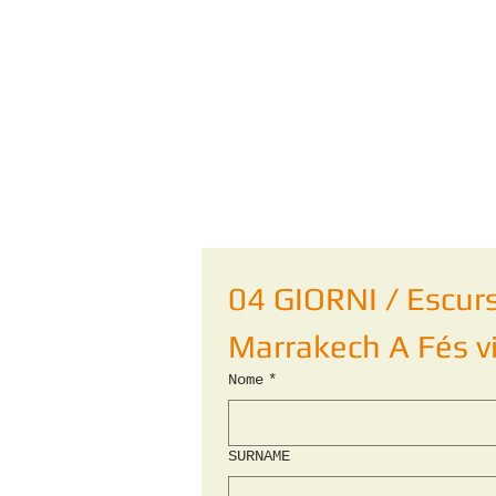
04 GIORNI / Escurs
Marrakech A Fés v
Nome
*
SURNAME