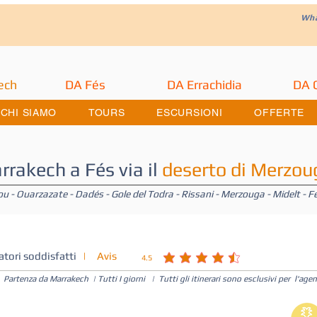
W
h
ech
DA Fés
DA Errachidia
DA 
CHI SIAMO
TOURS
ESCURSIONI
OFFERTE
rrakech a Fés via il
deserto di Merzou
u - Ouarzazate - Dadés - Gole del Todra - Rissani - Merzouga - Midelt - F
atori soddisfatti
| Avis
4.5
la valutazione media è 4.5 su 5
Partenza da Marrakech | Tutti I giorni | Tutti gli itinerari sono esclusivi per l'a