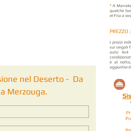
*
A Marrakec
qualche ban
el-Fna a vo
PREZZO :
I prezzi in
sui singoli 
auto 4x4 
condizionat
è al nett
aggiuntivi 
ione nel Deserto -  Da 
ia Merzouga.
Si
H
P
Pr
Pr