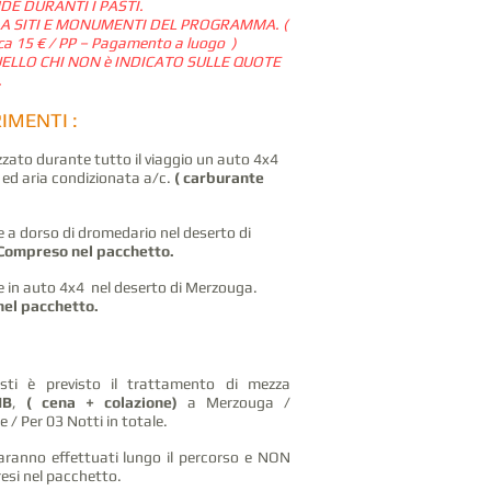
DE DURANTI I PASTI.
 A SITI E MONUMENTI DEL PROGRAMMA. (
irca 15 € / PP – Pagamento a luogo )
UELLO CHI NON è INDICATO SULLE QUOTE
.
IMENTI :
zzato durante tutto il viaggio un auto 4x4
 ed aria condizionata a/c.
( carburante
 a dorso di dromedario nel deserto di
Compreso nel pacchetto.
 in auto 4x4 nel deserto di Merzouga.
el pacchetto.
ti è previsto il trattamento di mezza
HB
,
( cena + colazione)
a Merzouga /
 / Per 03 Notti in totale.
aranno effettuati lungo il percorso e NON
esi nel pacchetto.