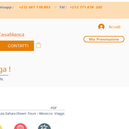
atsapp :
+212 667 178 803 /
Tél :
+212 771 878 202
Accedi
Casablanca
Mia Prenotazione
CONTATTI
ga !
- 10%
és.
PDF
genzia Sahara Dream Tours | Morocco Viaggi.