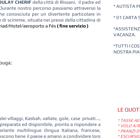
ULAY CHERIF
della città di Rissani, il padre ed
* AUTISTA 
. Durante nostro percorso passiamo attraverso la
che conosciuta per un divertente particolare in
* 01 CARTA
i scimmie, situata nei pressi della cittadina di
n riad/Hotel/aeroporto a Fés
( fine servizio )
*ASSISTENZ
VACANZA.
*TUTTI I C
NOSTRA PI
ouga;
LE QUOT
dei villaggi, Kasbah, vallate, gole, case privati...,
* TASSE A
 preparata ed disponibile, pronto a rispondere a
* VOLO A/R
rlante multilingue (lingua Italiana, francese,
* PRANZI 
oscono bene il paese e amano a condividere loro
* ESCURSI