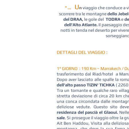
U
“ ...
n
viaggio che conduce a vi
scorrere tra le montagne
dello Jeb
del DRAA,
le gole del
TODRA
e
de
dell'Alto Atlante.
Il paesaggio de
notti in tenda nel deserto per vivere
sorseggiand
DETTAGLI DEL VIAGGIO :
1° GIORNO :
190 Km – Marrakech / Oua
trasferimento dal Riad/hotel a Marr
Dopo aver lasciato alle spalle la rom
dell'alto passo TIZIN' TICHKA
( 2260
Tra un tornante e qualche raro villa
stretta deviazione di circa 20 km ch
una conca circondata dalle montagne
deliziose vedute. Questo sito dev
residenza del pascià el Glaoui.
Nelle
sale
. Si prosegue il viaggio oltre la gr
Ait Ben Haddou, Visita alla delizio
montagna, che deve la sua fama in