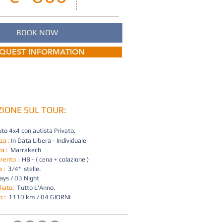
BOOK NOW
QUEST INFORMATION
IONE SUL TOUR:
o 4x4 con autista Privato.
za :
In Data Libera - Individuale
a :
Marrakech
mento :
HB - ( cena + colazione )
 :
3/4* stelle.
ays / 03 Night
liato:
Tutto L'Anno.
o :
1110 km / 04 GIORNI