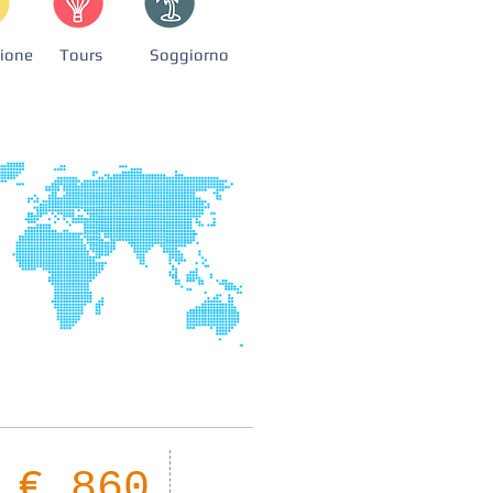
sione
Tours
Soggiorno
04
€ 860
Giorni