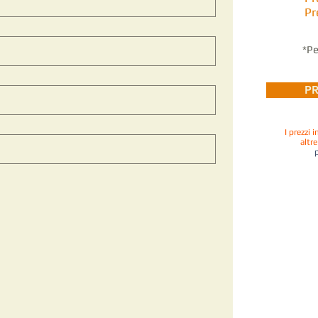
Pr
*Pe
PR
I prezzi 
altr