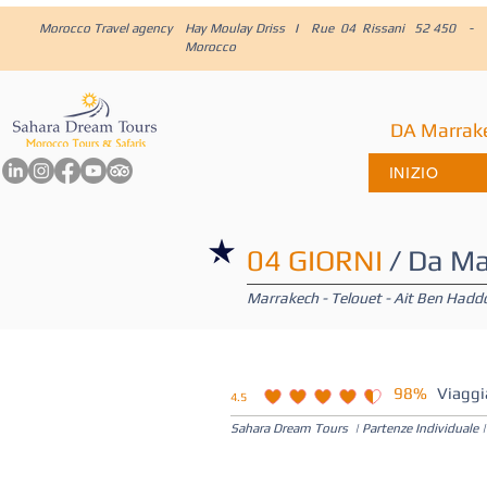
Morocco Travel agency
Hay Moulay Driss I Rue 04 Rissani 52 450 -
Morocco
DA Marrak
INIZIO
04 GIORNI
/ Da Ma
Marrakech - Telouet - Ait Ben Haddo
98%
Viaggi
4.5
la valutazione media è 4.5 su 5
Sahara Dream Tours | Partenze Individuale | 