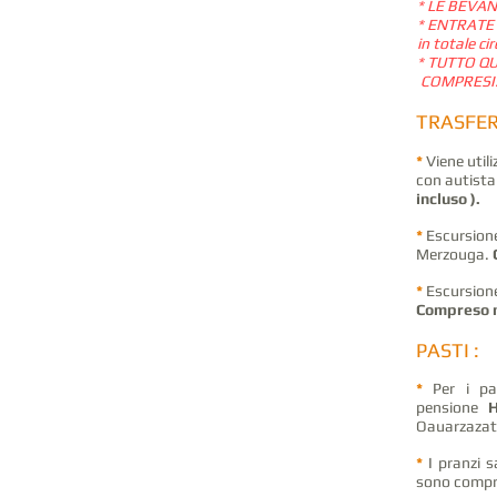
* LE BEVAN
* ENTRATE
in totale c
* TUTTO Q
COMPRESI
TRASFER
*
Viene utili
con autista
incluso ).
*
Escursione
Merzouga.
*
Escursione
Compreso n
PASTI :
*
Per i pas
pensione
Oauarzazate
*
I pranzi s
sono compr