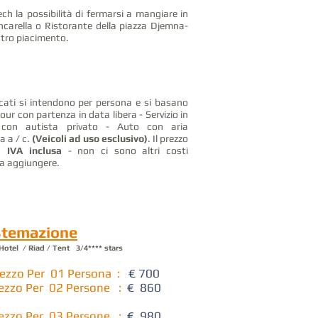
h la possibilità di fermarsi a mangiare in
carella o Ristorante della piazza Djemna-
stro piacimento.
dicati si intendono per persona e si basano
Tour con partenza in data libera - Servizio in
con autista privato - Auto con aria
a a / c.
(Veicoli ad uso esclusivo)
. Il prezzo
o,
IVA inclusa
- non ci sono altri costi
da aggiungere.
stemazione
otel / Riad / Tent 3/4**** stars
rezzo Per 01 Persona :
€ 700
ezzo Per 02 Persone
:
€ 860
ezzo Per 03 Persone
:
€ 980